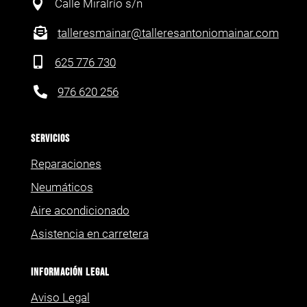

Calle Miralrío s/n

talleresmainar@talleresantoniomainar.com

625 776 730

976 620 256
SERVICIOS
Reparaciones
Neumáticos
Aire acondicionado
Asistencia en carretera
Información Legal
Aviso Legal