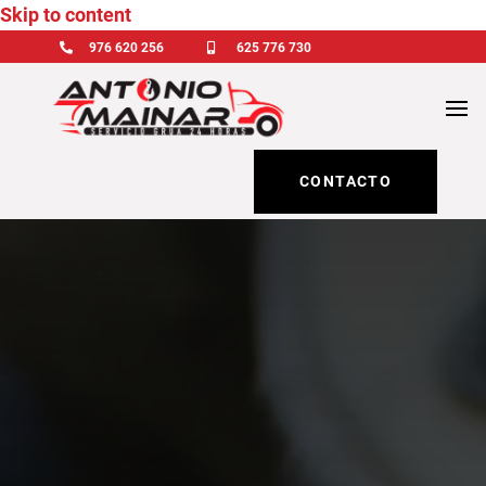
Skip to content

976 620 256

625 776 730
CONTACTO