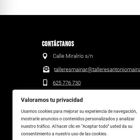
CONTÁCTANOS

Calle Miralrío s/n

talleresmainar@talleresantoniomain

625 776 730

976 620 256
Valoramos tu privacidad
Usamos cookies para mejorar su experiencia de navegación,
mostrarle anuncios o contenidos personalizados y analizar
nuestro tráfico. Al hacer clic en “Aceptar todo” usted da su
consentimiento a nuestro uso de las cookies.