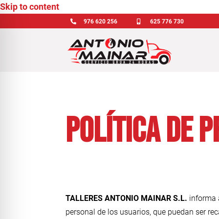
Skip to content

976 620 256

625 776 730
Política de P
TALLERES ANTONIO MAINAR S.L.
informa 
personal de los usuarios, que puedan ser rec